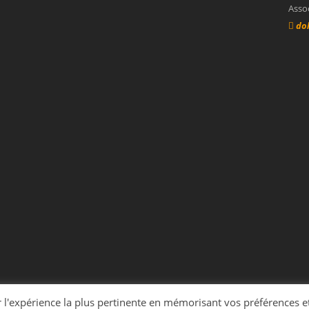
Asso
dol
r l'expérience la plus pertinente en mémorisant vos préférences et