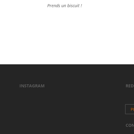
Prends un biscuit !
INSTAGRAM
RED
P
CO