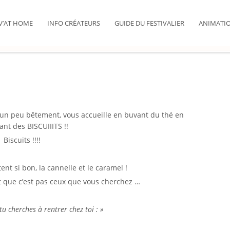
IV’AT HOME
INFO CRÉATEURS
GUIDE DU FESTIVALIER
ANIMATI
e un peu bêtement, vous accueille en buvant du thé en
nt des BISCUIIITS !!
Biscuits !!!!
tent si bon, la cannelle et le caramel !
t que c’est pas ceux que vous cherchez …
i tu cherches à rentrer chez toi : »