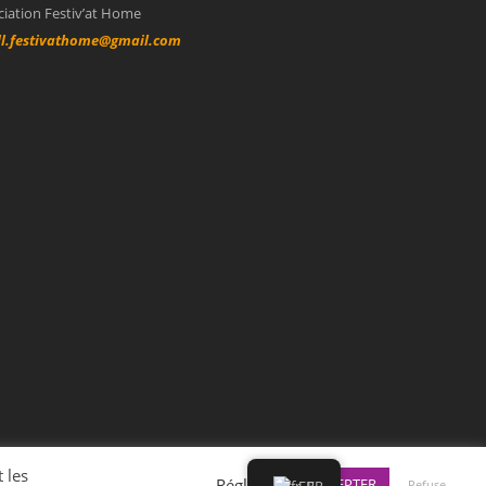
ciation Festiv’at Home
l.festivathome@gmail.com
 les
Réglages
ACCEPTER
Refuse