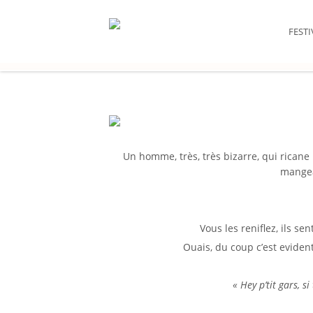
FEST
Un homme, très, très bizarre, qui rican
mangea
Vous les reniflez, ils sen
Ouais, du coup c’est eviden
« Hey p’tit gars, s